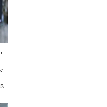
と
の
良